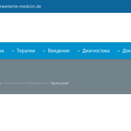
rweiterte-medizin.de
на
Терапии
Введения
Диагностика
Док
ы лечения рака
/
Введения
/
Артесунат