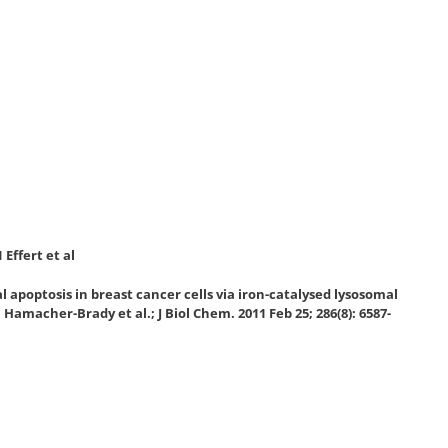
 Effert et al
 apoptosis in breast cancer cells via iron-catalysed lysosomal
Hamacher-Brady et al.; J Biol Chem. 2011 Feb 25; 286(8): 6587-