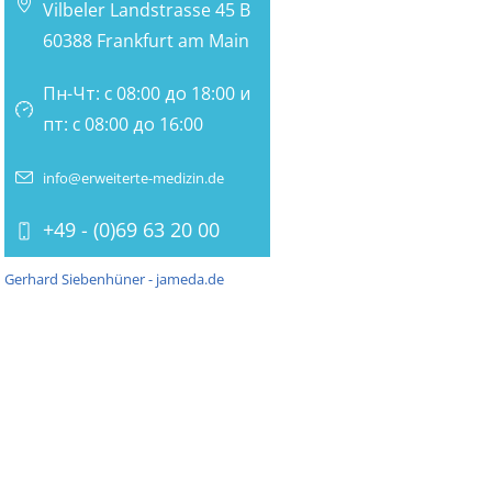
Vilbeler Landstrasse 45 B
60388 Frankfurt am Main
Пн-Чт: с 08:00 до 18:00 и
пт: с 08:00 до 16:00
info@erweiterte-medizin.de
+49 - (0)69 63 20 00
Gerhard Siebenhüner - jameda.de