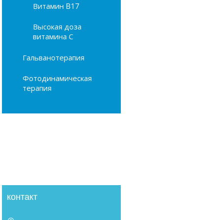
Витамин B17
Высокая доза
витамина С
Гальванотерапия
Фотодинамическая
терапия
контакт