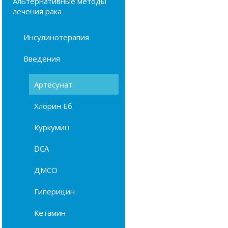
Альтернативные методы
лечения рака
Инсулинотерапия
Введения
Артесунат
Хлорин Е6
Куркумин
DCA
ДМСО
Гиперицин
Кетамин