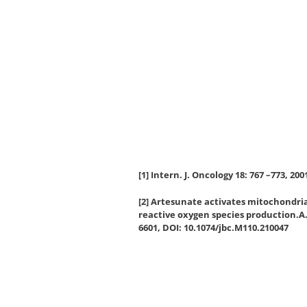
[1] Intern. J. Oncology 18: 767 –773, 2001
[2] Artesunate activates mitochondrial
reactive oxygen species production.A. 
6601, DOI: 10.1074/jbc.M110.210047