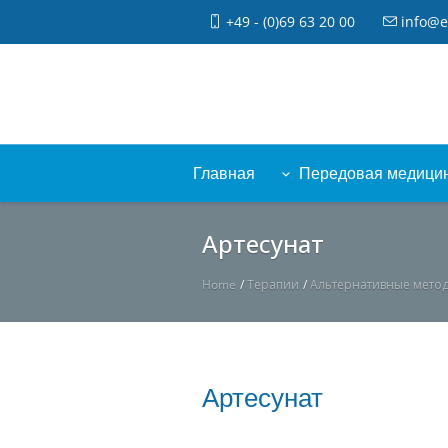
+49 - (0)69 63 20 00
info@e
Главная
Передовая медици
Артесунат
Home
/
Терапии
/
Альтернативные метод
Артесунат