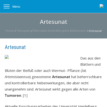
Menu
Artesunat
Home
/
Therapien
/
Alternative Krebstherapien
/
Infusionen
/
Artesunat
Artesunat
Das aus den
Blättern und
Blüten der Beifuß oder auch Wermut- Pflanze (
lat.
Artemisiaannua
) gewonnene
Artesunat
hat beherrschbare
und kontrollierbare Nebenwirkungen, die aber nicht
unangenehm sind. Artesunat wirkt gegen alle Arten von
Tumoren
. [1]
Aktuelle Forschungsarbeiten der Universität Heidelberg