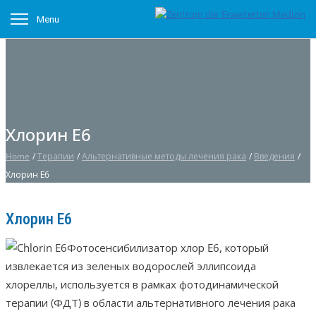
Menu
Хлорин Е6
Home
/
Терапии
/
Альтернативные методы лечения рака
/
Введения
/
Хлорин Е6
Хлорин Е6
Фотосенсибилизатор хлор E6, который
извлекается из зеленых водорослей эллипсоида
хлореллы, используется в рамках фотодинамической
терапии (ФДТ) в области альтернативного лечения рака