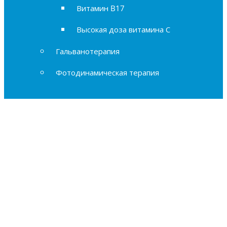
Витамин B17
Высокая доза витамина С
Гальванотерапия
Фотодинамическая терапия