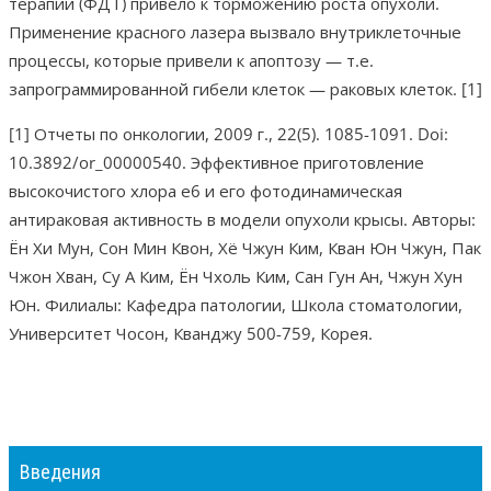
терапии (ФДТ) привело к торможению роста опухоли.
Применение красного лазера вызвало внутриклеточные
процессы, которые привели к апоптозу — т.е.
запрограммированной гибели клеток — раковых клеток. [1]
[1] Отчеты по онкологии, 2009 г., 22(5). 1085-1091. Doi:
10.3892/or_00000540. Эффективное приготовление
высокочистого хлора е6 и его фотодинамическая
антираковая активность в модели опухоли крысы. Авторы:
Ён Хи Мун, Сон Мин Квон, Хё Чжун Ким, Кван Юн Чжун, Пак
Чжон Хван, Су А Ким, Ён Чхоль Ким, Сан Гун Ан, Чжун Хун
Юн. Филиалы: Кафедра патологии, Школа стоматологии,
Университет Чосон, Кванджу 500-759, Корея.
Введения