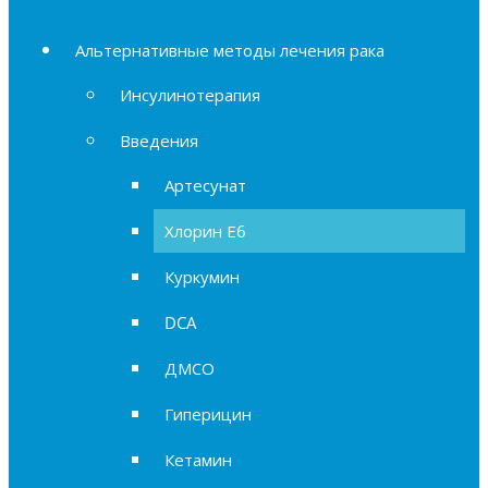
Альтернативные методы лечения рака
Инсулинотерапия
Введения
Артесунат
Хлорин Е6
Куркумин
DCA
ДМСО
Гиперицин
Кетамин