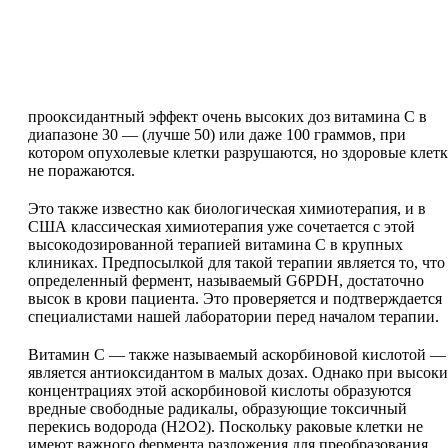
прооксидантный эффект очень высоких доз витамина С в
диапазоне 30 — (лучше 50) или даже 100 граммов, при
котором опухолевые клетки разрушаются, но здоровые клет
не поражаются.
Это также известно как биологическая химиотерапия, и в
США классическая химиотерапия уже сочетается с этой
высокодозированной терапией витамина С в крупных
клиниках. Предпосылкой для такой терапии является то, что
определенный фермент, называемый G6PDH, достаточно
высок в крови пациента. Это проверяется и подтверждается
специалистами нашей лаборатории перед началом терапии.
Витамин С — также называемый аскорбиновой кислотой —
является антиоксидантом в малых дозах. Однако при высок
концентрациях этой аскорбиновой кислоты образуются
вредные свободные радикалы, образующие токсичный
перекись водорода (H2O2). Поскольку раковые клетки не
имеют важного фермента разложения для преобразования