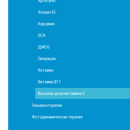
Артесунат
Хлорин Е6
Куркумин
DCA
ДМСО
Гиперицин
Кетамин
Витамин B17
Высокая доза витамина С
Гальванотерапия
Фотодинамическая терапия