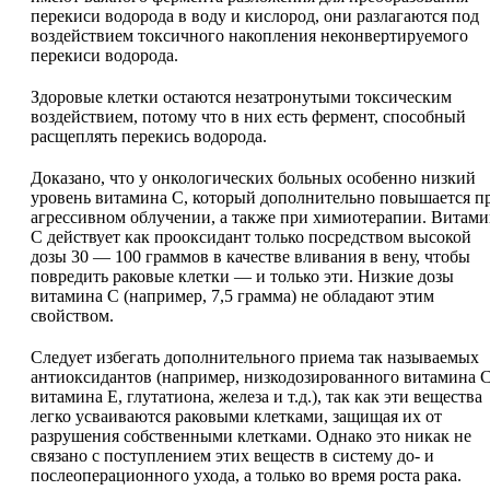
перекиси водорода в воду и кислород, они разлагаются под
воздействием токсичного накопления неконвертируемого
перекиси водорода.
Здоровые клетки остаются незатронутыми токсическим
воздействием, потому что в них есть фермент, способный
расщеплять перекись водорода.
Доказано, что у онкологических больных особенно низкий
уровень витамина С, который дополнительно повышается п
агрессивном облучении, а также при химиотерапии. Витам
С действует как прооксидант только посредством высокой
дозы 30 — 100 граммов в качестве вливания в вену, чтобы
повредить раковые клетки — и только эти. Низкие дозы
витамина С (например, 7,5 грамма) не обладают этим
свойством.
Следует избегать дополнительного приема так называемых
антиоксидантов (например, низкодозированного витамина С
витамина Е, глутатиона, железа и т.д.), так как эти вещества
легко усваиваются раковыми клетками, защищая их от
разрушения собственными клетками. Однако это никак не
связано с поступлением этих веществ в систему до- и
послеоперационного ухода, а только во время роста рака.