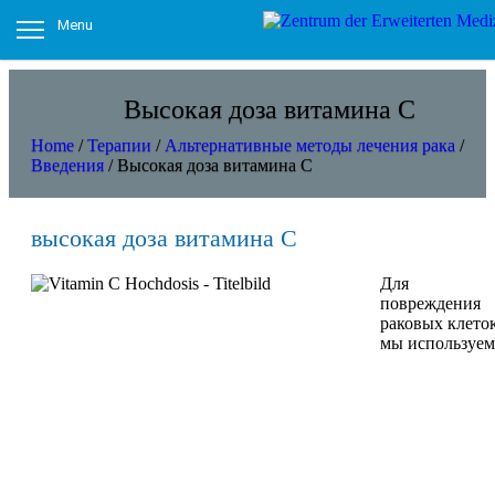
Menu
Высокая доза витамина С
Home
/
Терапии
/
Альтернативные методы лечения рака
/
Введения
/
Высокая доза витамина С
высокая доза витамина С
Для
повреждения
раковых клето
мы используем