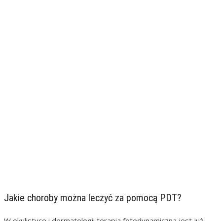
Jakie choroby można leczyć za pomocą PDT?
W okulistyce i dermatologii terapia fotodynamiczna jest już