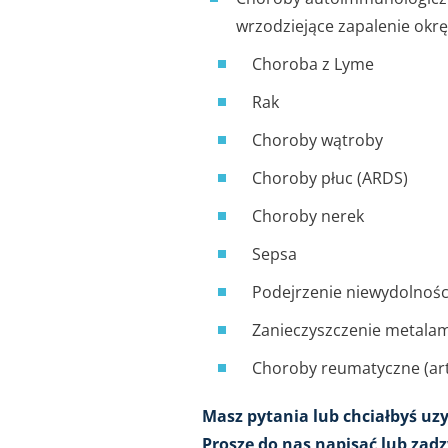
wrzodziejące zapalenie okrę
Choroba z Lyme
Rak
Choroby wątroby
Choroby płuc (ARDS)
Choroby nerek
Sepsa
Podejrzenie niewydolnośc
Zanieczyszczenie metalam
Choroby reumatyczne (artr
Masz pytania lub chciałbyś uz
Proszę do nas napisać lub zad