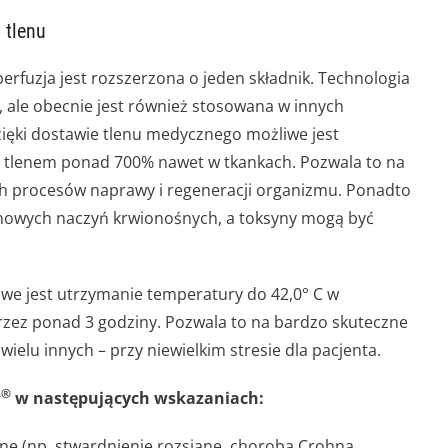
 tlenu
rfuzja jest rozszerzona o jeden składnik. Technologia
ca, ale obecnie jest również stosowana w innych
ięki dostawie tlenu medycznego możliwe jest
ia tlenem ponad 700% nawet w tkankach. Pozwala to na
 procesów naprawy i regeneracji organizmu. Ponadto
 nowych naczyń krwionośnych, a toksyny mogą być
iwe jest utrzymanie temperatury do 42,0° C w
rzez ponad 3 godziny. Pozwala to na bardzo skuteczne
wielu innych – przy niewielkim stresie dla pacjenta.
®
P
w następujących wskazaniach:
 (np. stwardnienie rozsiane, choroba Crohna,