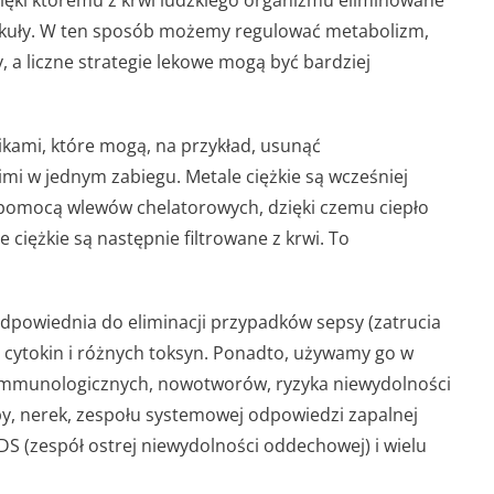
ięki któremu z krwi ludzkiego organizmu eliminowane
lekuły. W ten sposób możemy regulować metabolizm,
a liczne strategie lekowe mogą być bardziej
ikami, które mogą, na przykład, usunąć
imi w jednym zabiegu. Metale ciężkie są wcześniej
a pomocą wlewów chelatorowych, dzięki czemu ciepło
 ciężkie są następnie filtrowane z krwi. To
dpowiednia do eliminacji przypadków sepsy (zatrucia
, cytokin i różnych toksyn. Ponadto, używamy go w
oimmunologicznych, nowotworów, ryzyka niewydolności
y, nerek, zespołu systemowej odpowiedzi zapalnej
RDS (zespół ostrej niewydolności oddechowej) i wielu