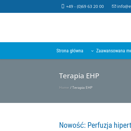
+49 - (0)69 63 20 00
info@e
Strona główna
Zaawansowana m
Terapia EHP
Home
/
Terapia EHP
Nowość: Perfuzja hiper