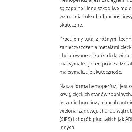
Hemoperfuzja jest zabiegiem, dz
są zapalne i inne szkodliwe mo
wzmacniać układ odpornościowy, 
skuteczne.
Pracujemy tutaj z różnymi techn
zanieczyszczenia metalami ciężk
chelatowane z tkanki do krwi z
maksymalizuje ten proces. Metale
maksymalizuje skuteczność.
Nasza forma hemoperfuzji jest o
krwi), ciężkich stanów zapalnych
leczeniu boreliozy, chorób aut
wielonarządowej, chorób wątrob
(SIRS) i chorób płuc takich jak A
innych.