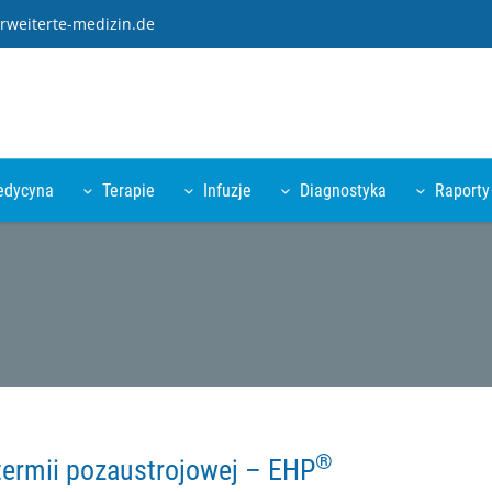
rweiterte-medizin.de
edycyna
Terapie
Infuzje
Diagnostyka
Raporty
®
termii pozaustrojowej – EHP