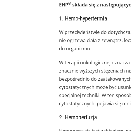
®
EHP
składa się z następujący
1. Hemo-hypertermia
W przeciwieństwie do dotychcz
nie ogrzewa ciała z zewnątrz, le
do organizmu.
W terapii onkologicznej oznacza
znacznie wyższych stężeniach ni
bezpośrednio do zaatakowanych
cytostatycznych może być usunię
specjalnej techniki. W ten sposó
cytostatycznych, pojawia się mn
2. Hemoperfuzja