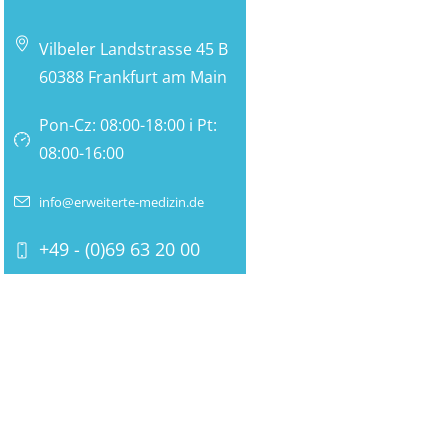
Vilbeler Landstrasse 45 B
60388 Frankfurt am Main
Pon-Cz: 08:00-18:00 i Pt:
08:00-16:00
info@erweiterte-medizin.de
+49 - (0)69 63 20 00