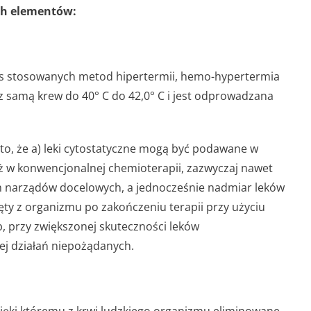
ch elementów:
as stosowanych metod hipertermii, hemo-hypertermia
cz samą krew do 40° C do 42,0° C i jest odprowadzana
 to, że a) leki cytostatyczne mogą być podawane w
ż w konwencjonalnej chemioterapii, zazwyczaj nawet
 narządów docelowych, a jednocześnie nadmiar leków
ty z organizmu po zakończeniu terapii przy użyciu
b, przy zwiększonej skuteczności leków
iej działań niepożądanych.