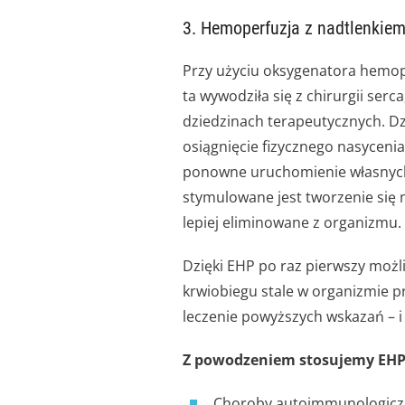
3. Hemoperfuzja z nadtlenkiem
Przy użyciu oksygenatora hemope
ta wywodziła się z chirurgii ser
dziedzinach terapeutycznych. Dz
osiągnięcie fizycznego nasycen
ponowne uruchomienie własnych
stymulowane jest tworzenie się
lepiej eliminowane z organizmu.
Dzięki EHP po raz pierwszy możl
krwiobiegu stale w organizmie p
leczenie powyższych wskazań – i 
Z powodzeniem stosujemy EH
Choroby autoimmunologiczne