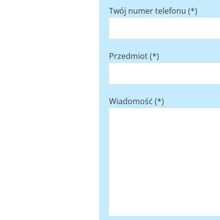
Twój numer telefonu (*)
Przedmiot (*)
Wiadomość (*)