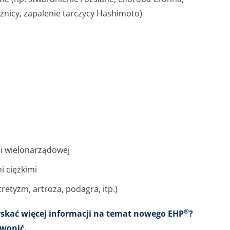
żnicy, zapalenie tarczycy Hashimoto)
i wielonarządowej
i ciężkimi
etyzm, artroza, podagra, itp.)
®
yskać więcej informacji na temat nowego EHP
?
zwonić.