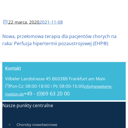
22 marca
, 2020
2021-11-08
Nowa, przełomowa terapia dla pacjentów chorych na
raka: Perfuzja hipertermii pozaustrojowej (EHP®)
Kontakt
Vilbeler Landstrasse 45 B
60388 Frankfurt am Main
Pon-Cz: 08:00-18:00 i Pt: 08:00-16:00
info@erweiterte-
+49 - (0)69 63 20 00
medizin.de
Nasze punkty centralne
Choroby nowotworowe