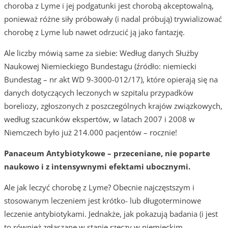
choroba z Lyme i jej podgatunki jest chorobą akceptowalną,
ponieważ różne siły próbowały (i nadal próbują) trywializować
chorobę z Lyme lub nawet odrzucić ją jako fantazję.
Ale liczby mówią same za siebie: Według danych Służby
Naukowej Niemieckiego Bundestagu (źródło: niemiecki
Bundestag – nr akt WD 9-3000-012/17), które opierają się na
danych dotyczących leczonych w szpitalu przypadków
boreliozy, zgłoszonych z poszczególnych krajów związkowych,
według szacunków ekspertów, w latach 2007 i 2008 w
Niemczech było już 214.000 pacjentów – rocznie!
Panaceum Antybiotykowe – przeceniane, nie poparte
naukowo i z intensywnymi efektami ubocznymi.
Ale jak leczyć chorobę z Lyme? Obecnie najczęstszym i
stosowanym leczeniem jest krótko- lub długoterminowe
leczenie antybiotykami. Jednakże, jak pokazują badania (i jest
to również zgłaszane w stanie rzeczy w niemieckim