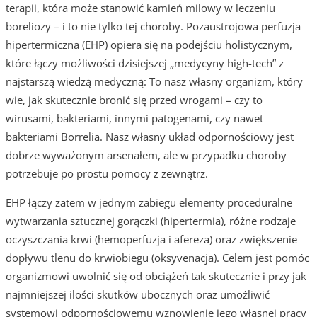
terapii, która może stanowić kamień milowy w leczeniu
boreliozy – i to nie tylko tej choroby. Pozaustrojowa perfuzja
hipertermiczna (EHP) opiera się na podejściu holistycznym,
które łączy możliwości dzisiejszej „medycyny high-tech” z
najstarszą wiedzą medyczną: To nasz własny organizm, który
wie, jak skutecznie bronić się przed wrogami – czy to
wirusami, bakteriami, innymi patogenami, czy nawet
bakteriami Borrelia. Nasz własny układ odpornościowy jest
dobrze wyważonym arsenałem, ale w przypadku choroby
potrzebuje po prostu pomocy z zewnątrz.
EHP łączy zatem w jednym zabiegu elementy proceduralne
wytwarzania sztucznej gorączki (hipertermia), różne rodzaje
oczyszczania krwi (hemoperfuzja i afereza) oraz zwiększenie
dopływu tlenu do krwiobiegu (oksyvenacja). Celem jest pomóc
organizmowi uwolnić się od obciążeń tak skutecznie i przy jak
najmniejszej ilości skutków ubocznych oraz umożliwić
systemowi odpornościowemu wznowienie jego własnej pracy