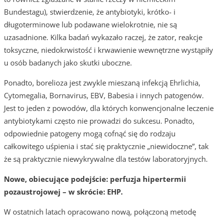
Bundestagu), stwierdzenie, że antybiotyki, krótko- i
długoterminowe lub podawane wielokrotnie, nie są
uzasadnione. Kilka badań wykazało raczej, że zator, reakcje
toksyczne, niedokrwistość i krwawienie wewnętrzne wystąpiły
u osób badanych jako skutki uboczne.
Ponadto, borelioza jest zwykle mieszaną infekcją Ehrlichia,
Cytomegalia, Bornavirus, EBV, Babesia i innych patogenów.
Jest to jeden z powodów, dla których konwencjonalne leczenie
antybiotykami często nie prowadzi do sukcesu. Ponadto,
odpowiednie patogeny mogą cofnąć się do rodzaju
całkowitego uśpienia i stać się praktycznie „niewidoczne”, tak
że są praktycznie niewykrywalne dla testów laboratoryjnych.
Nowe, obiecujące podejście: perfuzja hipertermii
pozaustrojowej – w skrócie: EHP.
W ostatnich latach opracowano nową, połączoną metodę