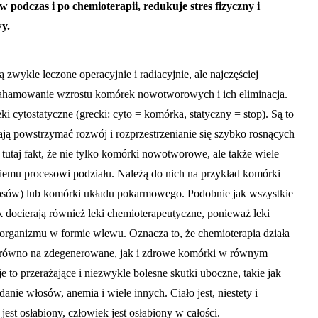
 podczas i po chemioterapii, redukuje stres fizyczny i
y.
wykle leczone operacyjnie i radiacyjnie, ale najczęściej
 zahamowanie wzrostu komórek nowotworowych i ich eliminacja.
ki cytostatyczne (grecki: cyto = komórka, statyczny = stop). Są to
ają powstrzymać rozwój i rozprzestrzenianie się szybko rosnących
utaj fakt, że nie tylko komórki nowotworowe, ale także wiele
emu procesowi podziału. Należą do nich na przykład komórki
sów) lub komórki układu pokarmowego. Podobnie jak wszystkie
 docierają również leki chemioterapeutyczne, ponieważ leki
organizmu w formie wlewu. Oznacza to, że chemioterapia działa
 zarówno na zdegenerowane, jak i zdrowe komórki w równym
 to przerażające i niezwykle bolesne skutki uboczne, takie jak
nie włosów, anemia i wiele innych. Ciało jest, niestety i
jest osłabiony, człowiek jest osłabiony w całości.