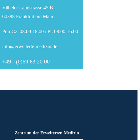
Vilbeler Landstrasse 45 B
60388 Frankfurt am Main
Pon-Cz: 08:00-18:00 i Pt: 08:00-16:00
info@erweiterte-medizin.de
+49 - (0)69 63 20 00
Zentrum der Erweiterten Medizin