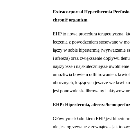
Extracorporeal Hyperthermia Perfusio
chronić organizm.
EHP to nowa procedura terapeutyczna, kt
leczenia z powodzeniem stosowane w medy
łączy w sobie hipertermię (wytwarzanie s
i afereza) oraz zwiększenie dopływu tlen
najszybsze i najskuteczniejsze uwolnien
umożliwia bowiem odfiltrowanie z krwiob
ubocznych, krążących jeszcze we krwi k
jest ponownie skalibrowany i aktywowany
EHP: Hipertermia, afereza/hemoperfuz
Głównym składnikiem EHP jest hipertermia
nie jest ogrzewane z zewnątrz – jak to z