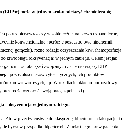
n (EHP®) może w jednym kroku odciążyć chemioterapię i
óra po raz pierwszy łączy w sobie różne, naukowo uznane formy
cynie konwencjonalnej: perfuzję pozaustrojową hipertermii
ztucznej gorączki), różne rodzaje oczyszczania krwi (hemoperfuzja
u do krwiobiegu (oksyvenacja) w jednym zabiegu. Celem jest jak
ie organizmu od obciążeń związanych z chemioterapią. EHP
iegu pozostałości leków cytostatycznych, ich produktów
omórek nowotworowych, itp. W rezultacie układ odpornościowy
 oraz może wznowić swoją pracę z pełną siłą.
ja i oksyvenacja w jednym zabiegu.
. Ale w przeciwieństwie do klasycznej hipertermii, ciało pacjenta
wykle bywa w przypadku hipertermii. Zamiast tego, krew pacjenta