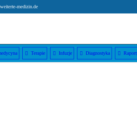
eiterte-medizin.de
medycyna
Terapie
Infuzje
Diagnostyka
Raport