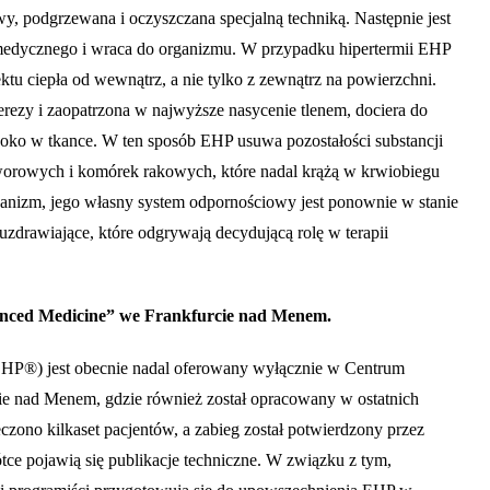
wy, podgrzewana i oczyszczana specjalną techniką. Następnie jest
edycznego i wraca do organizmu. W przypadku hipertermii EHP
tu ciepła od wewnątrz, a nie tylko z zewnątrz na powierzchni.
rezy i zaopatrzona w najwyższe nasycenie tlenem, dociera do
oko w tkance. W ten sposób EHP usuwa pozostałości substancji
orowych i komórek rakowych, które nadal krążą w krwiobiegu
anizm, jego własny system odpornościowy jest ponownie w stanie
zdrawiające, które odgrywają decydującą rolę w terapii
nced Medicine” we Frankfurcie nad Menem.
(EHP®) jest obecnie nadal oferowany wyłącznie w Centrum
 nad Menem, gdzie również został opracowany w ostatnich
zono kilkaset pacjentów, a zabieg został potwierdzony przez
ce pojawią się publikacje techniczne. W związku z tym,