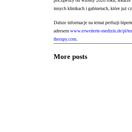
począwszy od wiosny 2020 roku, lekarze
innych klinikach i gabinetach, które już 
Dalsze informacje na temat perfuzji hiper
adresem
www.erweiterte-medizin.de/pl/ter
therapy.com
.
More posts