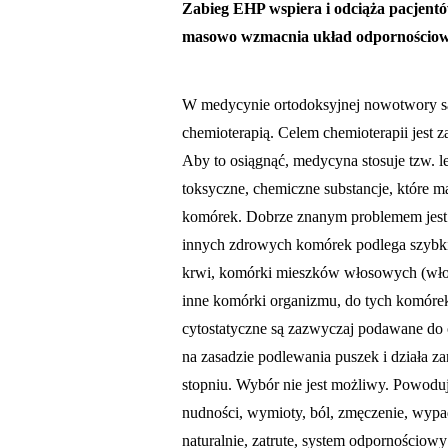
Zabieg EHP wspiera i odciąża pacjentów
masowo wzmacnia układ odpornościow
W medycynie ortodoksyjnej nowotwory są z
chemioterapią. Celem chemioterapii jest
Aby to osiągnąć, medycyna stosuje tzw. le
toksyczne, chemiczne substancje, które m
komórek. Dobrze znanym problemem jest t
innych zdrowych komórek podlega szybki
krwi, komórki mieszków włosowych (wło
inne komórki organizmu, do tych komórek
cytostatyczne są zazwyczaj podawane do 
na zasadzie podlewania puszek i działa
stopniu. Wybór nie jest możliwy. Powoduje
nudności, wymioty, ból, zmęczenie, wypada
naturalnie, zatrute, system odpornościowy 