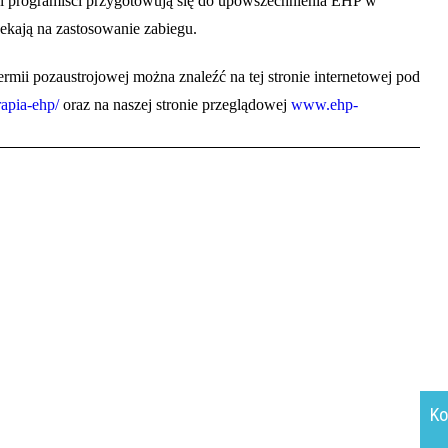
 i programiści przygotowują się do upowszechnienia EHP w
czekają na zastosowanie zabiegu.
termii pozaustrojowej można znaleźć na tej stronie internetowej pod
apia-ehp/
oraz na naszej stronie przeglądowej
www.ehp-
Ko