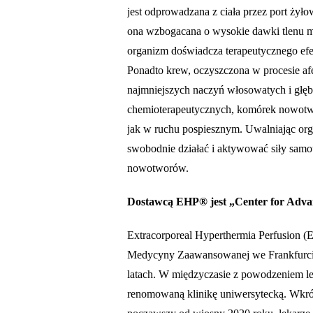
jest odprowadzana z ciała przez port żyło
ona wzbogacana o wysokie dawki tlenu m
organizm doświadcza terapeutycznego efek
Ponadto krew, oczyszczona w procesie afe
najmniejszych naczyń włosowatych i głęb
chemioterapeutycznych, komórek nowotw
jak w ruchu pospiesznym. Uwalniając org
swobodnie działać i aktywować siły samou
nowotworów.
Dostawcą EHP® jest „Center for Adva
Extracorporeal Hyperthermia Perfusion 
Medycyny Zaawansowanej we Frankfurcie
latach. W międzyczasie z powodzeniem lec
renomowaną klinikę uniwersytecką. Wkrót