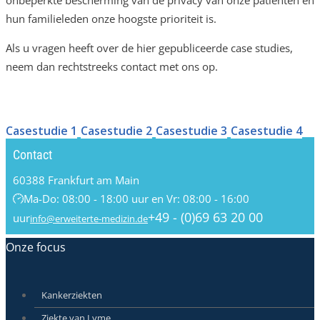
hun familieleden onze hoogste prioriteit is.
Als u vragen heeft over de hier gepubliceerde case studies,
neem dan rechtstreeks contact met ons op.
Casestudie 1
Casestudie 2
Casestudie 3
Casestudie 4
Contact
60388 Frankfurt am Main
Ma-Do: 08:00 - 18:00 uur en Vr: 08:00 - 16:00
+49 - (0)69 63 20 00
uur
info@erweiterte-medizin.de
Onze focus
Kankerziekten
Ziekte van Lyme