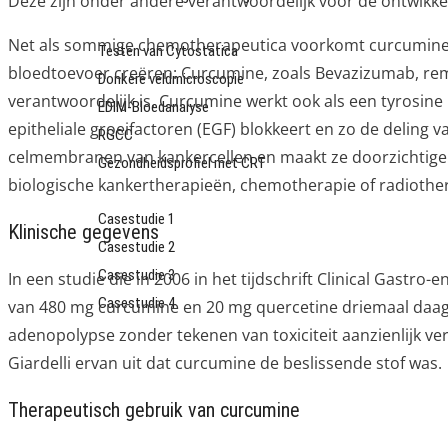
Deze zijn onder andere verantwoordelijk voor de ontwikkel
Diagnostiek
Net als sommige chemotherapeutica voorkomt curcumine
Testen van Cytostatica
bloedtoevoer creëren: Curcumine, zoals Bevazizumab, remt
Donkere veldmicroscopie
verantwoordelijk is. Curcumine werkt ook als een tyrosine k
EDIM-Bloedanalyse
epitheliale groeifactoren (EGF) blokkeert en zo de delin
RGCC
celmembranen van kankercellen en maakt ze doorzichtig
Gezondheidsprofiel met CRT
biologische kankertherapieën, chemotherapie of radiother
Meldingen
Casestudie 1
Klinische gegevens
Casestudie 2
Casestudie 3
In een studie die in 2006 in het tijdschrift Clinical Gastr
Casestudie 4
van 480 mg curcumine en 20 mg quercetine driemaal daag
Nieuws
adenopolypse zonder tekenen van toxiciteit aanzienlijk ve
Contact
Giardelli ervan uit dat curcumine de beslissende stof was.
Therapeutisch gebruik van curcumine