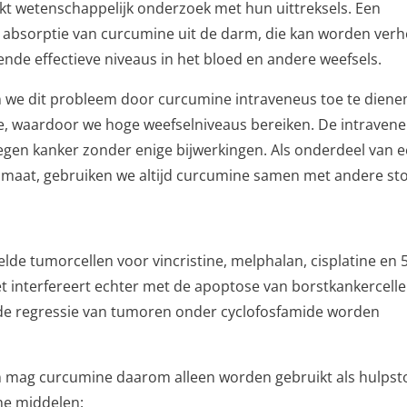
rkt wetenschappelijk onderzoek met hun uittreksels. Een
e absorptie van curcumine uit de darm, die kan worden ver
ende effectieve niveaus in het bloed en andere weefsels.
 we dit probleem door curcumine intraveneus toe te diene
sie, waardoor we hoge weefselniveaus bereiken. De intraven
tegen kanker zonder enige bijwerkingen. Als onderdeel van 
p maat, gebruiken we altijd curcumine samen met andere sto
de tumorcellen voor vincristine, melphalan, cisplatine en 
et interfereert echter met de apoptose van borstkankercell
n de regressie van tumoren onder cyclofosfamide worden
n mag curcumine daarom alleen worden gebruikt als hulpsto
he middelen: