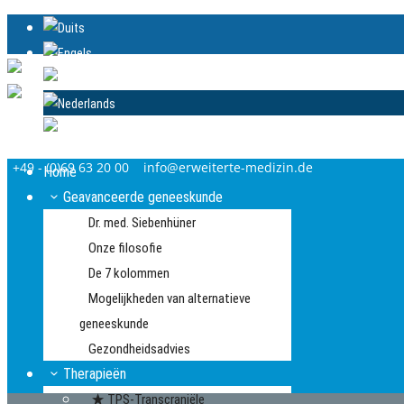
+49 - (0)69 63 20 00
info@erweiterte-medizin.de
Home
Geavanceerde geneeskunde
Dr. med. Siebenhüner
Onze filosofie
De 7 kolommen
Mogelijkheden van alternatieve
geneeskunde
Gezondheidsadvies
Therapieën
TPS-Transcraniële