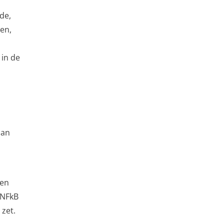
de,
gen,
 in de
aan
nen
 NFkB
 zet.