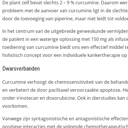
De plant zelf bevat slechts 2 – 9 % curcumine. Daarom we
probleem met de aanvoer van curcumine ligt in de slecht
door de toevoeging van piperine, maar niet leidt tot voldo
In het centrum van de uitgebreide geneeskunde vermijden
de patiënt in een waterige oplossing met 150 mg als infu
toediening van curcumine biedt ons een effectief middel 
holistisch concept voor een individuele kankertherapie o
Dwarsverbanden
Curcumine verhoogt de chemosensitiviteit van de behandel
en verbetert de door paclitaxel veroorzaakte apoptose. H
onder irinotecan en doxorubicine. Ook in dierstudies ka
voorkomen.
Vanwege zijn syntagonistische en antagonistische effecte
positieve interacties met de volgende chemotherapeutisc