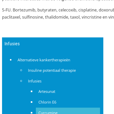
5-FU. Bortezumib, butyraten, celecoxib, cisplatine, doxoru
paclitaxel, sulfinosine, thalidomide, taxol, vincristine en vi
Infusies
Alternatieve kankertherapieën
Insuline potentiaal therapie
Infusies
Artesunat
Chlorin E6
Curcumine