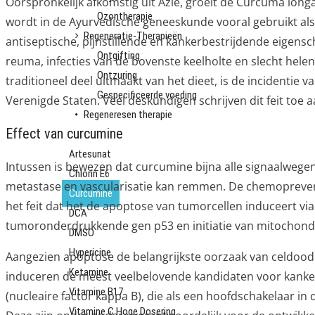
Oorspronkelijk afkomstig uit Azië, groeit de Curcuma long
Ozontherapie
wordt in de Ayurvedische geneeskunde vooral gebruikt al
Regeneratie-Therapieën
antiseptische, pijnstillende en kankerbestrijdende eigens
Ontgifting
reuma, infecties van de bovenste keelholte en slecht hele
Ontzuring
traditioneel deel uitmaakt van het dieet, is de incidentie v
Gespecificeerde voeding
Verenigde Staten. Veel deskundigen schrijven dit feit toe 
Regeneresen therapie
Effect van curcumine
Infusies
Artesunat
Intussen is bewezen dat curcumine bijna alle signaalwege
Chlorin E6
metastase en vascularisatie kan remmen. De chemopreven
Curcumine
het feit dat het de apoptose van tumorcellen induceert vi
DCA
tumoronderdrukkende gen p53 en initiatie van mitochond
DMSO
Hypericine
Aangezien apoptose de belangrijkste oorzaak van celdood 
Ketamine
induceren de meest veelbelovende kandidaten voor kank
Vitamine B17
(nucleaire factor kappa B), die als een hoofdschakelaar in
Vitamine C Hoge Dosering