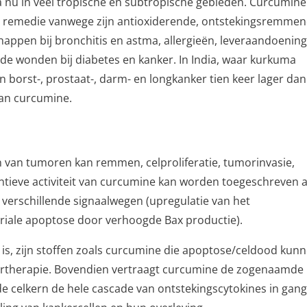
a nu in veel tropische en subtropische gebieden. Curcumine
s remedie vanwege zijn antioxiderende, ontstekingsremmen
chappen bij bronchitis en astma, allergieën, leveraandoenin
nde wonden bij diabetes en kanker. In India, waar kurkuma
an borst-, prostaat-, darm- en longkanker tien keer lager dan
aan curcumine.
n van tumoren kan remmen, celproliferatie, tumorinvasie,
tieve activiteit van curcumine kan worden toegeschreven 
a verschillende signaalwegen (upregulatie van het
riale apoptose door verhoogde Bax productie).
is, zijn stoffen zoals curcumine die apoptose/celdood kun
ertherapie. Bovendien vertraagt curcumine de zogenaamde
 de celkern de hele cascade van ontstekingscytokines in gang