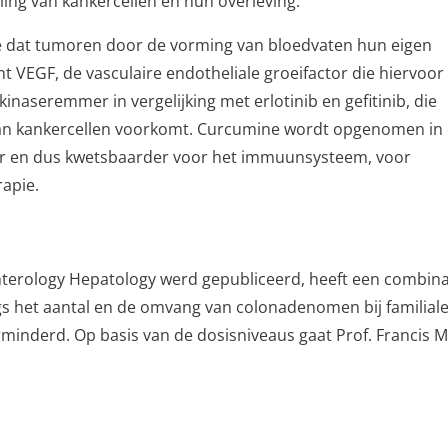
ing van kankercellen en hun overleving.
 dat tumoren door de vorming van bloedvaten hun eigen
 VEGF, de vasculaire endotheliale groeifactor die hiervoor
inaseremmer in vergelijking met erlotinib en gefitinib, die
g van kankercellen voorkomt. Curcumine wordt opgenomen in
er en dus kwetsbaarder voor het immuunsysteem, voor
apie.
o-enterology Hepatology werd gepubliceerd, heeft een combina
s het aantal en de omvang van colonadenomen bij familial
rminderd. Op basis van de dosisniveaus gaat Prof. Francis M