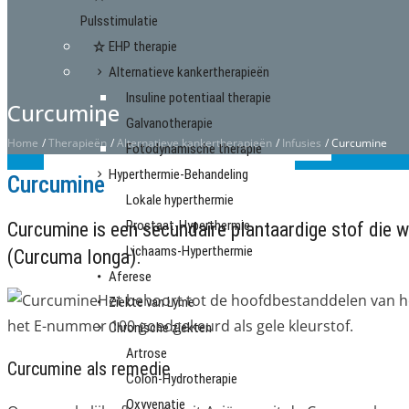
Pulsstimulatie
EHP therapie
Alternatieve kankertherapieën
Insuline potentiaal therapie
Curcumine
Galvanotherapie
Home
/
Therapieën
/
Alternatieve kankertherapieën
/
Infusies
/
Curcumine
Fotodynamische therapie
Hyperthermie-Behandeling
Curcumine
Lokale hyperthermie
Prostaat-Hyperthermie
Curcumine is een secundaire plantaardige stof die 
Lichaams-Hyperthermie
(Curcuma longa).
Aferese
Het behoort tot de hoofdbestanddelen van he
Ziekte van Lyme
het E-nummer 100 goedgekeurd als gele kleurstof.
Chronische ziekten
Artrose
Curcumine als remedie
Colon-Hydrotherapie
Oxyvenatie