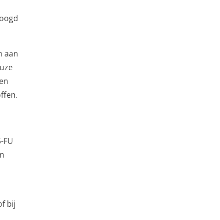
hoogd
n aan
euze
een
ffen.
5-FU
en
f bij