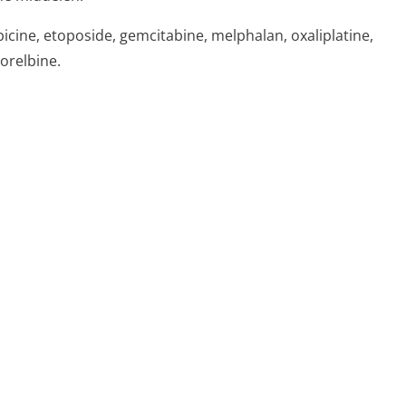
bicine, etoposide, gemcitabine, melphalan, oxaliplatine,
norelbine.