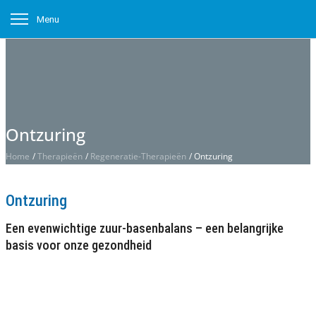
Menu
Ontzuring
Home
/
Therapieën
/
Regeneratie-Therapieën
/
Ontzuring
Ontzuring
Een evenwichtige zuur-basenbalans – een belangrijke
basis voor onze gezondheid