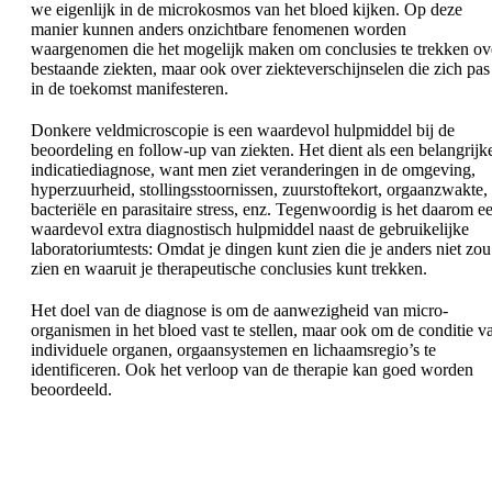
we eigenlijk in de microkosmos van het bloed kijken. Op deze
manier kunnen anders onzichtbare fenomenen worden
waargenomen die het mogelijk maken om conclusies te trekken ov
bestaande ziekten, maar ook over ziekteverschijnselen die zich pas
in de toekomst manifesteren.
Donkere veldmicroscopie is een waardevol hulpmiddel bij de
beoordeling en follow-up van ziekten. Het dient als een belangrijk
indicatiediagnose, want men ziet veranderingen in de omgeving,
hyperzuurheid, stollingsstoornissen, zuurstoftekort, orgaanzwakte,
bacteriële en parasitaire stress, enz. Tegenwoordig is het daarom e
waardevol extra diagnostisch hulpmiddel naast de gebruikelijke
laboratoriumtests: Omdat je dingen kunt zien die je anders niet zou
zien en waaruit je therapeutische conclusies kunt trekken.
Het doel van de diagnose is om de aanwezigheid van micro-
organismen in het bloed vast te stellen, maar ook om de conditie v
individuele organen, orgaansystemen en lichaamsregio’s te
identificeren. Ook het verloop van de therapie kan goed worden
beoordeeld.