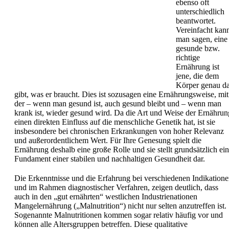
ebenso oft
unterschiedlich
beantwortet.
Vereinfacht kan
man sagen, eine
gesunde bzw.
richtige
Ernährung ist
jene, die dem
Körper genau d
gibt, was er braucht. Dies ist sozusagen eine Ernährungsweise, mit
der – wenn man gesund ist, auch gesund bleibt und – wenn man
krank ist, wieder gesund wird. Da die Art und Weise der Ernährun
einen direkten Einfluss auf die menschliche Genetik hat, ist sie
insbesondere bei chronischen Erkrankungen von hoher Relevanz
und außerordentlichem Wert. Für Ihre Genesung spielt die
Ernährung deshalb eine große Rolle und sie stellt grundsätzlich ein
Fundament einer stabilen und nachhaltigen Gesundheit dar.
Die Erkenntnisse und die Erfahrung bei verschiedenen Indikation
und im Rahmen diagnostischer Verfahren, zeigen deutlich, dass
auch in den „gut ernährten“ westlichen Industrienationen
Mangelernährung („Malnutrition“) nicht nur selten anzutreffen ist.
Sogenannte Malnutritionen kommen sogar relativ häufig vor und
können alle Altersgruppen betreffen. Diese qualitative