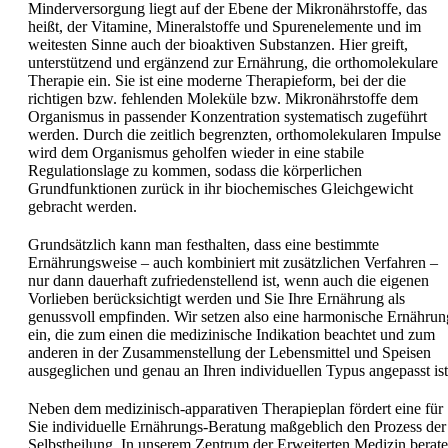
Minderversorgung liegt auf der Ebene der Mikronährstoffe, das
heißt, der Vitamine, Mineralstoffe und Spurenelemente und im
weitesten Sinne auch der bioaktiven Substanzen. Hier greift,
unterstützend und ergänzend zur Ernährung, die orthomolekulare
Therapie ein. Sie ist eine moderne Therapieform, bei der die
richtigen bzw. fehlenden Moleküle bzw. Mikronährstoffe dem
Organismus in passender Konzentration systematisch zugeführt
werden. Durch die zeitlich begrenzten, orthomolekularen Impulse
wird dem Organismus geholfen wieder in eine stabile
Regulationslage zu kommen, sodass die körperlichen
Grundfunktionen zurück in ihr biochemisches Gleichgewicht
gebracht werden.
Grundsätzlich kann man festhalten, dass eine bestimmte
Ernährungsweise – auch kombiniert mit zusätzlichen Verfahren –
nur dann dauerhaft zufriedenstellend ist, wenn auch die eigenen
Vorlieben berücksichtigt werden und Sie Ihre Ernährung als
genussvoll empfinden. Wir setzen also eine harmonische Ernährun
ein, die zum einen die medizinische Indikation beachtet und zum
anderen in der Zusammenstellung der Lebensmittel und Speisen
ausgeglichen und genau an Ihren individuellen Typus angepasst ist
Neben dem medizinisch-apparativen Therapieplan fördert eine für
Sie individuelle Ernährungs-Beratung maßgeblich den Prozess der
Selbstheilung. In unserem Zentrum der Erweiterten Medizin berat