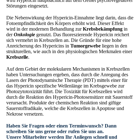
wird Hypericin hauptsächlich auf dem Gebiet psychovegetativer
Störungen eingesetzt.
Die Nebenwirkung der Hypericin-Einnahme liegt darin, dass die
Fotoempfindlichkeit des Körpers erhöht wird. Dieser Effekt
wird in der modernen Behandlung zur
Krebsbekämpfung
in
der
Onkologie
genutzt. Das fluoreszierende Hypericin reichert
sich vermehrt in Krebszellen an. Die Gründe für eine hohe
Anreicherung des Hypericins in
Tumorgewebe
liegen in den
strukturellen, wie auch in den physiologischen Merkmalen einer
Krebszelle
.
Auf dem Gebiet der molekularen Mechanismen in Krebszellen
haben Untersuchungen ergeben, dass durch die Anregung des
Lasers der Photodynamische Therapie (PDT) mittels einer für
das Hypericin spezifische Wellenlänge im Krebsgewebe zur
Photozytotoxizität führt. Die Toxizität für Krebszellen wird
durch die Reaktion des Hypericin-Photosensitizer mit Sauerstoff
verursacht. Produkte der chemischen Reaktion sind giftige
Sauerstoffradikale, welche die Krebszellen in Apoptose und
Nekrose versetzen.
Haben Sie Fragen oder einen Terminwunsch? Dann
schreiben Sie uns gerne oder rufen Sie uns an.
Unsere Mitarbeiter werden Ihr Anliegen schnell und