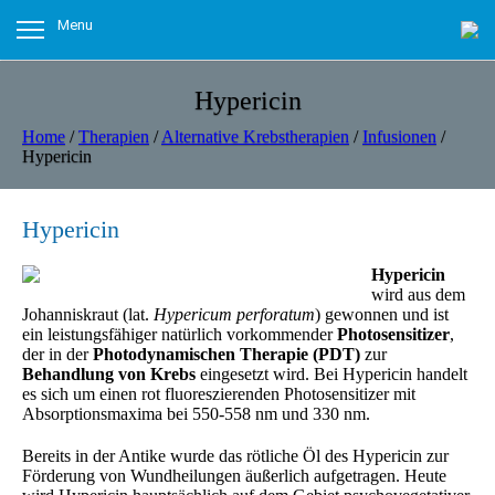
Menu
Hypericin
Home
/
Therapien
/
Alternative Krebstherapien
/
Infusionen
/
Hypericin
Hypericin
Hypericin
wird aus dem
Johanniskraut (lat.
Hypericum perforatum
) gewonnen und ist
ein leistungsfähiger natürlich vorkommender
Photosensitizer
,
der in der
Photodynamischen Therapie (PDT)
zur
Behandlung von Krebs
eingesetzt wird. Bei Hypericin handelt
es sich um einen rot fluoreszierenden Photosensitizer mit
Absorptionsmaxima bei 550-558 nm und 330 nm.
Bereits in der Antike wurde das rötliche Öl des Hypericin zur
Förderung von Wundheilungen äußerlich aufgetragen. Heute