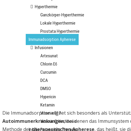
Hyperthermie
Ganzkörper-Hyperthermie
Lokale Hyperthermie
Prostata Hyperthermie
Immunadsorption Apherese
Infusionen
Artesunat
Chlorin E6
Curcumin
DCA
DMSO
Hypericin
Ketamin
Die Immunadsorption eignet sich besonders als Unterstü
Vitamin B17
Autoimmunerkrankungen
, bei denen das Immunsystem d
Vitamin C Hochdosis
Methode der
therapeutischen Apherese
, das heißt, sie 
Insulin Potenzierte Therapie