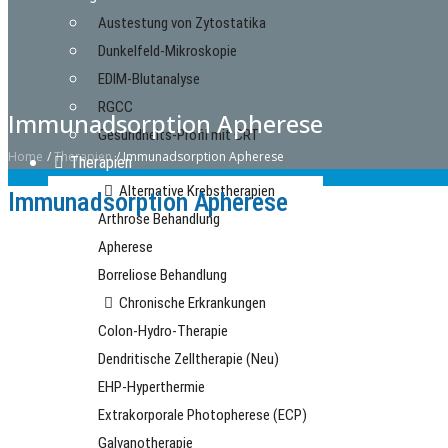
Austestung von Zytostatika
Dunkelfeld-Mikroskopie
EDIM-Blutanalyse
RGCC
Immunadsorption Apherese
Gesundheits-Profil mit CRT
Home
/
Therapien
/
Immunadsorption Apherese
Therapien
Alternative Krebstherapien
Immunadsorption Apherese
Arthrose Behandlung
Apherese
Borreliose Behandlung
Chronische Erkrankungen
Colon-Hydro-Therapie
Dendritische Zelltherapie (Neu)
EHP-Hyperthermie
Extrakorporale Photopherese (ECP)
Galvanotherapie