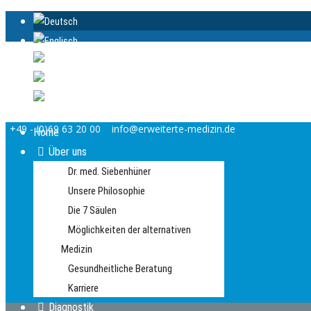
+49 - (0)69 63 20 00
info@erweiterte-medizin.de
Home
Über uns
Dr. med. Siebenhüner
Unsere Philosophie
Die 7 Säulen
Möglichkeiten der alternativen
Medizin
Gesundheitliche Beratung
Karriere
Diagnostik