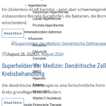
Hyperthermie
Ein Zeckenbiss ist oft harmlos – kann aber schwerwiegen
Ganzkörper-Hyperthermie
insbesondere Borrelia burgdorferi, die Bakterien, die Borr
Lokale Hyperthermie
entscheidend.
Prostata Hyperthermie
Immunadsorption Apherese
Read More
Infusionen
Artesunat
Chlorin E6
August 26
, 2024
26. August 2024
Curcumin
Superhelden der Medizin: Dendritische Zel
DCA
DMSO
Krebsbehandlung
Hypericin
Die dendritische Zelltherapie ist eine fortschrittliche Fo
Ketamin
Krebs grundlegend zu verändern.
Vitamin B17
Vitamin C Hochdosis
Read More
Insulin Potenzierte Therapie