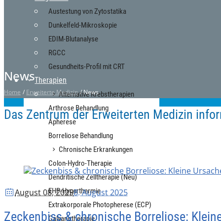
Austestung von Zytostatika
Dunkelfeld-Mikroskopie
EDIM-Blutanalyse
RGCC
Gesundheits-Profil mit CRT
News
Therapien
Home
/
Erweiterte Medizin
/
News
Alternative Krebstherapien
Arthrose Behandlung
Das Zentrum der Erweiterten Medizin infor
Apherese
Borreliose Behandlung
Chronische Erkrankungen
Colon-Hydro-Therapie
Dendritische Zelltherapie (Neu)
EHP-Hyperthermie
August 08
, 2025
8. August 2025
Extrakorporale Photopherese (ECP)
Zeckenbiss & chronische Borreliose: Klei
Galvanotherapie