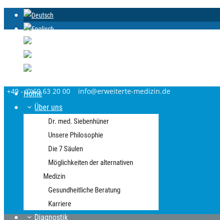
+49 - (0)69 63 20 00
info@erweiterte-medizin.de
Home
Über uns
Dr. med. Siebenhüner
Unsere Philosophie
Die 7 Säulen
Möglichkeiten der alternativen
Medizin
Gesundheitliche Beratung
Karriere
Diagnostik