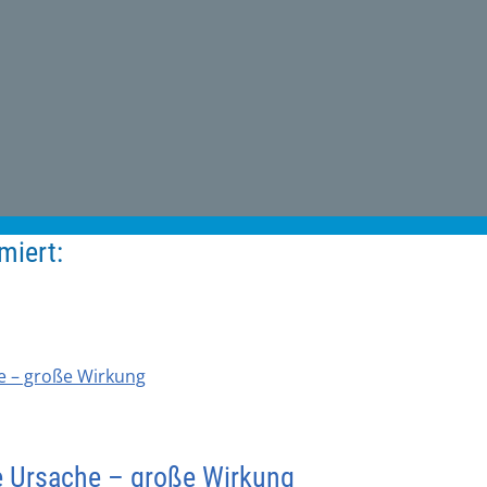
miert:
ne Ursache – große Wirkung