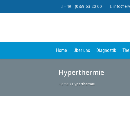
+49 - (0)69 63 20 00
info@erw
Home
Über uns
Diagnostik
The
Hyperthermie
Home
/
Hyperthermie