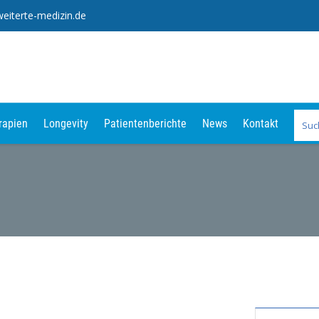
eiterte-medizin.de
rapien
Longevity
Patientenberichte
News
Kontakt